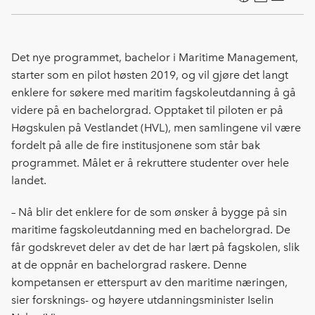
F
L
E
Kop
a
i
-
len
c
n
p
e
k
o
Det nye programmet, bachelor i Maritime Management,
b
e
s
starter som en pilot høsten 2019, og vil gjøre det langt
o
d
t
enklere for søkere med maritim fagskoleutdanning å gå
o
I
videre på en bachelorgrad. Opptaket til piloten er på
k
n
Høgskulen på Vestlandet (HVL), men samlingene vil være
fordelt på alle de fire institusjonene som står bak
programmet. Målet er å rekruttere studenter over hele
landet.
– Nå blir det enklere for de som ønsker å bygge på sin
maritime fagskoleutdanning med en bachelorgrad. De
får godskrevet deler av det de har lært på fagskolen, slik
at de oppnår en bachelorgrad raskere. Denne
kompetansen er etterspurt av den maritime næringen,
sier forsknings- og høyere utdanningsminister Iselin