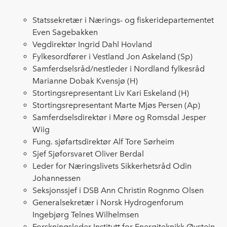
Statssekretær i Nærings- og fiskeridepartementet
Even Sagebakken
Vegdirektør Ingrid Dahl Hovland
Fylkesordfører i Vestland Jon Askeland (Sp)
Samferdselsråd/nestleder i Nordland fylkesråd
Marianne Dobak Kvensjø (H)
Stortingsrepresentant Liv Kari Eskeland (H)
Stortingsrepresentant Marte Mjøs Persen (Ap)
Samferdselsdirektør i Møre og Romsdal Jesper
Wiig
Fung. sjøfartsdirektør Alf Tore Sørheim
Sjef Sjøforsvaret Oliver Berdal
Leder for Næringslivets Sikkerhetsråd Odin
Johannessen
Seksjonssjef i DSB Ann Christin Rognmo Olsen
Generalsekretær i Norsk Hydrogenforum
Ingebjørg Telnes Wilhelmsen
Forskningsleder Institutt for Energiteknikk Øystein