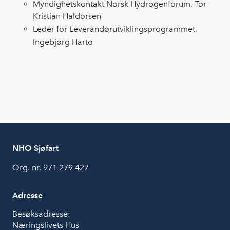
Myndighetskontakt Norsk Hydrogenforum, Tor
Kristian Haldorsen
Leder for Leverandørutviklingsprogrammet,
Ingebjørg Harto
NHO Sjøfart
Org. nr. 971 279 427
Adresse
Besøksadresse:
Næringslivets Hus