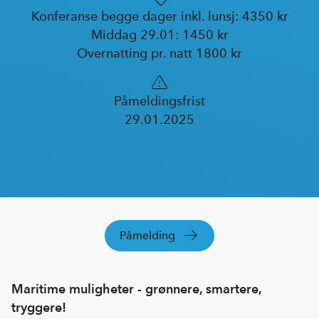
Konferanse begge dager inkl. lunsj: 4350 kr
Middag 29.01: 1450 kr
Overnatting pr. natt 1800 kr
Påmeldingsfrist
29.01.2025
Påmelding
Maritime muligheter - grønnere, smartere,
tryggere!