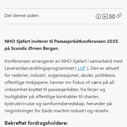
Del denne siden:
F
L
E
Kop
a
i
-
len
c
n
p
e
k
o
NHO Sjøfart inviterer til Passasjerbåtkonferansen 2025
b
e
s
på Scandic Ørnen Bergen.
o
d
t
o
I
Konferansen
arrangerer av NHO Sjøfart i samarbeid med
k
n
Leverandørutviklingsprogrammet (
LUP
). Den
er aktuell
for rederier, industri, organisasjoner, skoler, politikere,
offentlige innkjøpere, havner mv Fokus vil være på all
virksomhet knyttet til passasjerbåter, fra ferjer og
hurtigbåter på offentlige kontrakter til charter,
kystrute/cruise og samfunnsberedskap, herunder på
ringvirkninger for både maritim industri og reiseliv.
Bekreftet fordragsholdere: