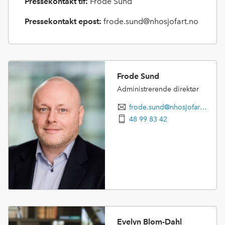
Pressekontakt tlf:
Frode Sund
Pressekontakt epost:
frode.sund@nhosjofart.no
Frode Sund
Administrerende direktør
frode.sund@nhosjofart.no
48 99 83 42
Evelyn Blom-Dahl