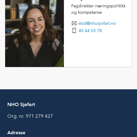
Fagdirektør næringspolitikk
og kompetanse
ebd@nhosjofart.no
45 44 03 78
NHO Sjøfart
Org. nr. 971 279 427
Adresse