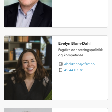
Evelyn Blom-Dahl
Fagdirektør næringspolitikk
og kompetanse
ebd@nhosjofart.no
45 44 03 78