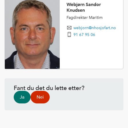
Webjørn Sandor
Knudsen
Fagdirektør Maritim
webjorn@nhosjofart.no
91 67 95 06
Fant du det du lette etter?
Ja
Nei